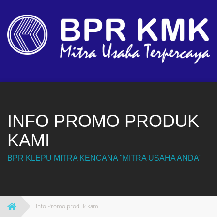
Skip
to
content
INFO PROMO PRODUK
KAMI
BPR KLEPU MITRA KENCANA "MITRA USAHA ANDA"
Info Promo produk kami