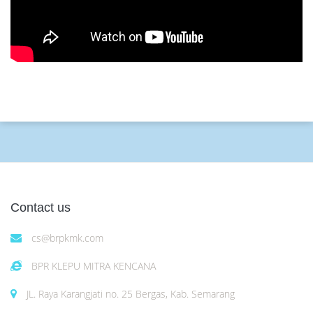
Contact us
cs@brpkmk.com
BPR KLEPU MITRA KENCANA
JL. Raya Karangjati no. 25 Bergas, Kab. Semarang