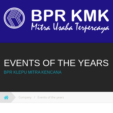
Skip
to
content
EVENTS OF THE YEARS
BPR KLEPU MITRA KENCANA
Company
/
Events of the years