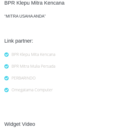
BPR Klepu Mitra Kencana
“MITRA USAHA ANDA”
Link partner:
BPR Klepu Mita Kencana
BPR Mitra Mulia Persada
PERBARINDO
Omegatama Computer
Widget Video