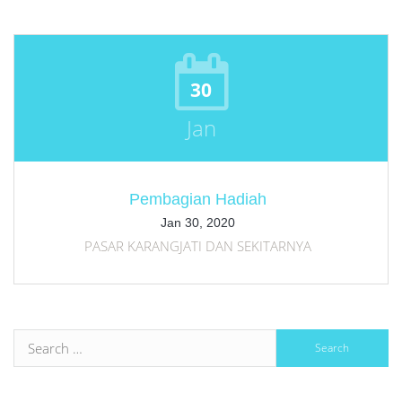
30
Jan
Pembagian Hadiah
Jan 30, 2020
PASAR KARANGJATI DAN SEKITARNYA
S
fo