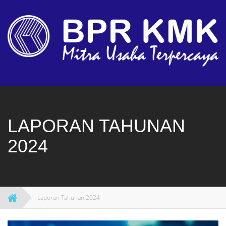
Skip
to
content
LAPORAN TAHUNAN
2024
Laporan Tahunan 2024