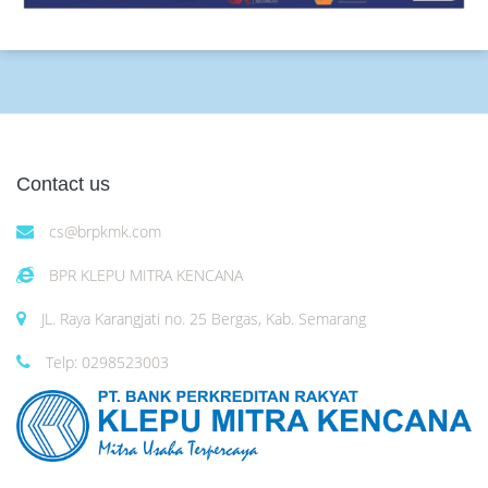
Contact us
cs@brpkmk.com
BPR KLEPU MITRA KENCANA
JL. Raya Karangjati no. 25 Bergas, Kab. Semarang
Telp: 0298523003