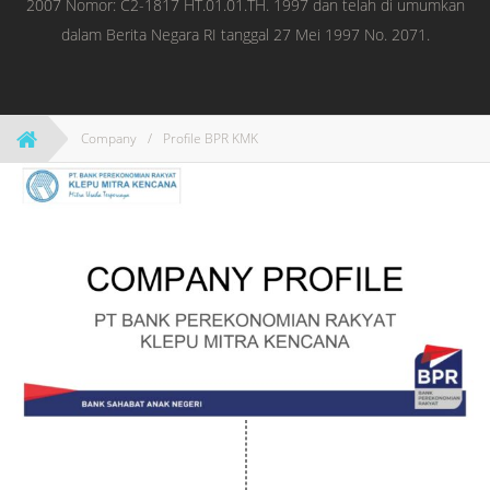
2007 Nomor: C2-1817 HT.01.01.TH. 1997 dan telah di umumkan
dalam Berita Negara RI tanggal 27 Mei 1997 No. 2071.
Company
/
Profile BPR KMK